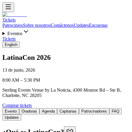
Tickets
Patrocinios
Sobre nosotros
Contáctenos
Updates
Encuestas
Eventos
Tickets
English
LatinaCon 2026
13 de junio, 2026
8:00 AM – 5:30 PM
Sterling Events Venue by La Noticia, 4300 Monroe Rd – Ste B,
Charlotte, NC 28205
Comprar tickets
Evento
Oradoras
Agenda
Capitanas
Patrocinadores
FAQ
Updates
¿Qué es LatinaCon?