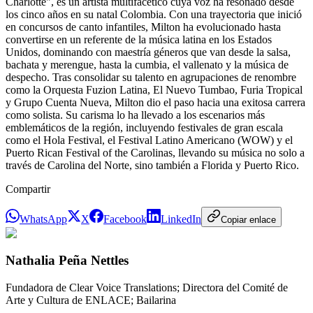
Charlotte", es un artista multifacético cuya voz ha resonado desde
los cinco años en su natal Colombia. Con una trayectoria que inició
en concursos de canto infantiles, Milton ha evolucionado hasta
convertirse en un referente de la música latina en los Estados
Unidos, dominando con maestría géneros que van desde la salsa,
bachata y merengue, hasta la cumbia, el vallenato y la música de
despecho. Tras consolidar su talento en agrupaciones de renombre
como la Orquesta Fuzion Latina, El Nuevo Tumbao, Furia Tropical
y Grupo Cuenta Nueva, Milton dio el paso hacia una exitosa carrera
como solista. Su carisma lo ha llevado a los escenarios más
emblemáticos de la región, incluyendo festivales de gran escala
como el Hola Festival, el Festival Latino Americano (WOW) y el
Puerto Rican Festival of the Carolinas, llevando su música no solo a
través de Carolina del Norte, sino también a Florida y Puerto Rico.
Compartir
WhatsApp
X
Facebook
LinkedIn
Copiar enlace
Nathalia Peña Nettles
Fundadora de Clear Voice Translations; Directora del Comité de
Arte y Cultura de ENLACE; Bailarina